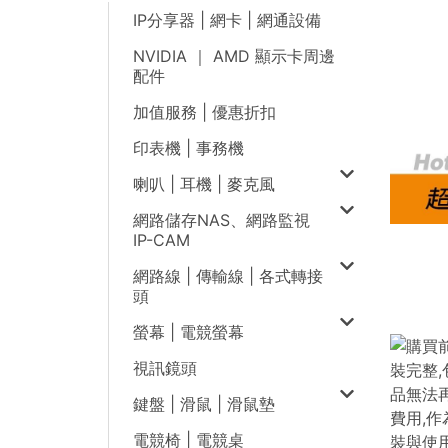
IP分享器 | 網卡 | 網通設備
NVIDIA ｜ AMD 顯示卡周邊
配件
加值服務 | 優惠折扣
印表機 | 事務機
喇叭 | 耳機 | 麥克風
網路儲存NAS、網路監視
IP-CAM
網路線 | 傳輸線 | 各式轉接
頭
螢幕 | 電競螢幕
視訊鏡頭
鍵盤 | 滑鼠 | 滑鼠墊
電競椅 | 電競桌