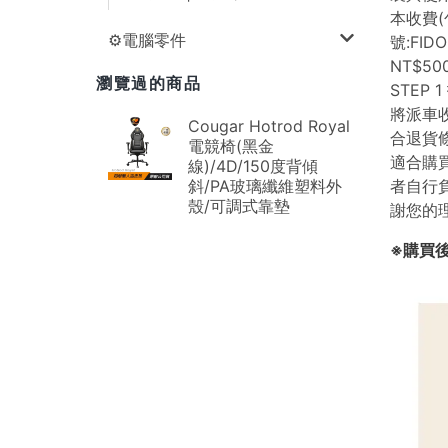
⚙️電腦零件
瀏覽過的商品
Cougar Hotrod Royal
電競椅(黑金
線)/4D/150度背傾
斜/PA玻璃纖維塑料外
殼/可調式靠墊
※購買後