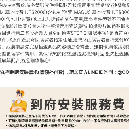
如有到府安裝需求(需額外付費)，請加官方LINE ID詢問：@CO