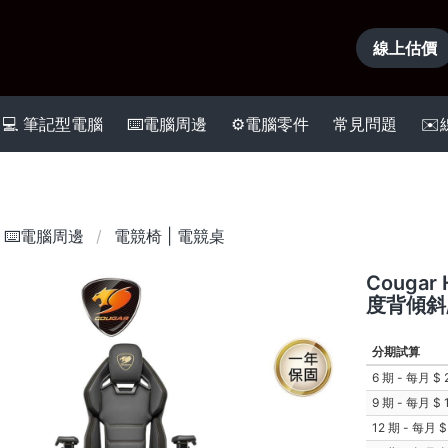
線上估價
💻 筆記型電腦
⌨️電腦周邊
⚙️電腦零件
常見問題
✉
⌨️電腦周邊
電競椅 | 電競桌
Cougar
度背傾斜
分期試算
6 期 - 每月
9 期 - 每月
12 期 - 每月