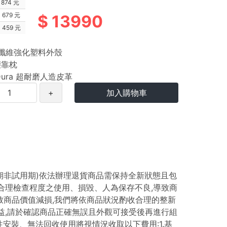
874 元
679 元
13990
459 元
璃纖維強化塑料外殼
腰靠枕
-Dura 超耐磨人造皮革
+
加入購物車