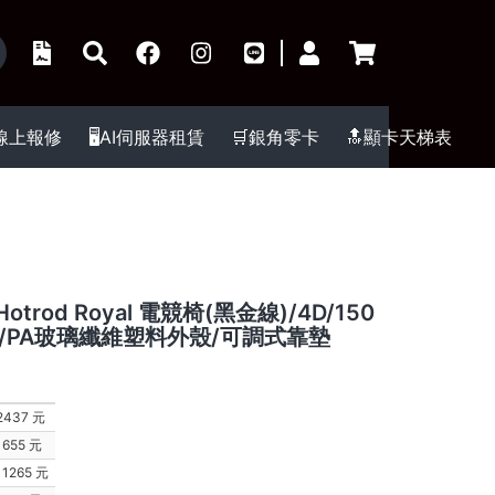
️線上報修
🖥️AI伺服器租賃
🛒銀角零卡
🔝顯卡天梯表
 Hotrod Royal 電競椅(黑金線)/4D/150
/PA玻璃纖維塑料外殼/可調式靠墊
2437 元
1655 元
1265 元