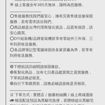
💬 線上客服全年365天無休，隨時為您服務。
___________________
⭕售後服務找我們最安心，擁有完善售後送修保固
服務，若有需求請洽我們。
⭕商品都是台灣代理商發出貨品，品質有保證，請
安心購買。
⭕DIY組裝機/品牌套裝機皆享有零組件三年保、三
年到府收送服務。
⭕各品牌筆記型電腦保固依各家原廠為準，皆享有
到府收送服務。
___________________
🔴下標前請詳細閱讀保固條款。
🔴客製化商品，沒有七日產品鑑賞期之退貨服務，
下單前請務必留意。
🔴自行下單購買前，請務必確認規格是否相容。
___________________
🛒 下單方式 : 實體店 / 臉書粉絲團 / 線上商城通路
🚛 物流配送預設為黑貓宅急便，若體積超出黑貓宅