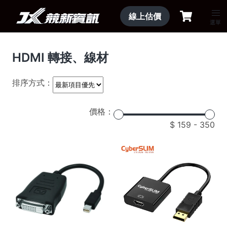
線上估價
選單
HDMI 轉接、線材
排序方式：
價格：
159
-
350