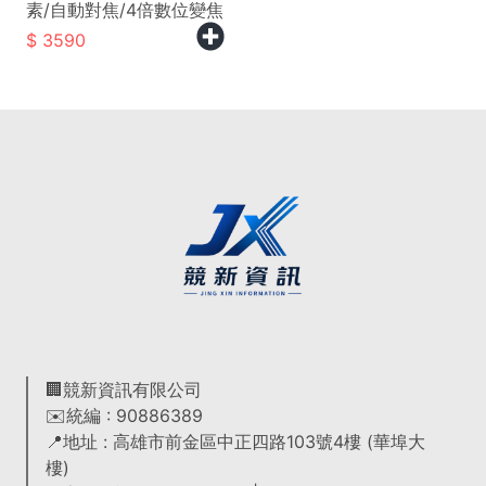
素/自動對焦/4倍數位變焦
3590
🏢競新資訊有限公司
✉️統編 : 90886389
📍地址 : 高雄市前金區中正四路103號4樓 (華埠大
樓)