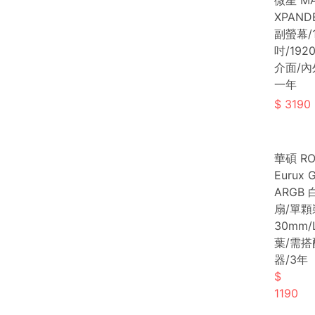
微星 MA
XPANDE
副螢幕/1
吋/1920
介面/內
一年
3190
華碩 R
Eurux 
ARGB 
扇/單顆
30mm/
葉/需
器/3年
1190