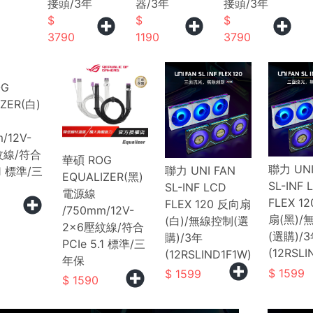
接頭/3年
器/3年
接頭/3年
3790
1190
3790
OG
ZER(白)
/12V-
紋線/符合
華碩 ROG
聯力 UNI
聯力 UNI FAN
.1 標準/三
EQUALIZER(黑)
SL-INF 
SL-INF LCD
電源線
FLEX 1
FLEX 120 反向扇
/750mm/12V-
扇(黑)/
(白)/無線控制(選
2x6壓紋線/符合
(選購)/
購)/3年
PCIe 5.1 標準/三
(12RSLI
(12RSLIND1F1W)
年保
1599
1599
1590