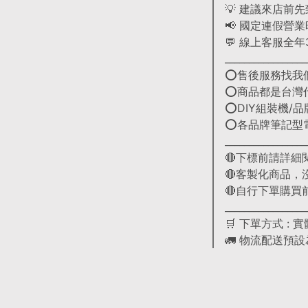
💡 建議來店前
📢 國定連假營
💬 線上客服全
_________________
⭕售後服務找我
⭕商品都是台灣
⭕DIY組裝機/
⭕各品牌筆記型
_________________
🔴下標前請詳細
🔴客製化商品
🔴自行下單購
_________________
🛒 下單方式 : 
🚛 物流配送