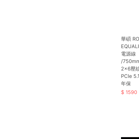
華碩 R
EQUALI
電源線
/750mm
2x6壓
PCIe 5
年保
1590