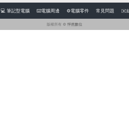
💻 筆記型電腦
⌨️電腦周邊
⚙️電腦零件
常見問題
✉
版權所有 ©
怦然數位