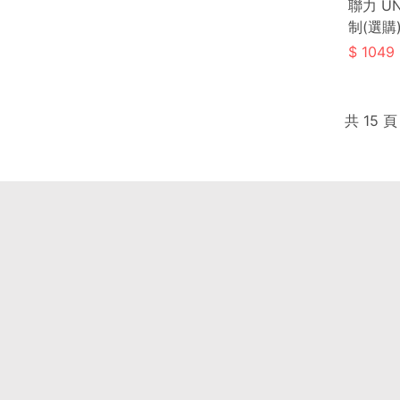
聯力 UN
制(選購)
1049
共 15 頁