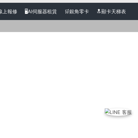
️線上報修
🖥️AI伺服器租賃
🛒銀角零卡
🔝顯卡天梯表