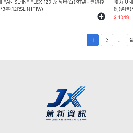
I FAN SL-INF FLEX 120 反向扇(白)/有線+無線控
聯力 UNI
/3年(12RSLIN1F1W)
制(選購)/
1049
1
2
…