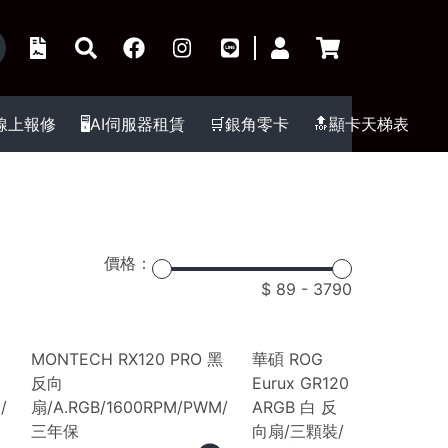
️線上報修
🖥️AI伺服器租賃
🛒銀角零卡
🔝顯卡天梯表
價格：
89
-
3790
白
MONTECH RX120 PRO 黑
華碩 ROG
反向
Eurux GR120
/
扇/A.RGB/1600RPM/PWM/
ARGB 白 反
三年保
向扇/三顆裝/