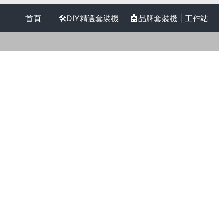
首頁
🛠️DIY精選套裝機
🤖品牌套裝機 | 工作站