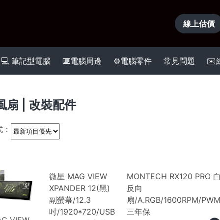
線上估價
💻 筆記型電腦
⌨️電腦周邊
⚙️電腦零件
常見問題
✉
風扇 | 改裝配件
式：
微星 MAG VIEW
MONTECH RX120 PRO 
XPANDER 12(黑)
反向
副螢幕/12.3
扇/A.RGB/1600RPM/PWM
吋/1920*720/USB
三年保