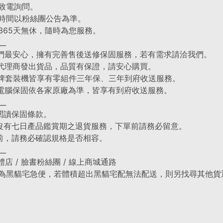
先致電詢問。
業時間以粉絲團公告為準。
年365天無休，隨時為您服務。
__
們最安心，擁有完善售後送修保固服務，若有需求請洽我們。
代理商發出貨品，品質有保證，請安心購買。
品牌套裝機皆享有零組件三年保、三年到府收送服務。
電腦保固依各家原廠為準，皆享有到府收送服務。
__
閱讀保固條款。
，沒有七日產品鑑賞期之退貨服務，下單前請務必留意。
買前，請務必確認規格是否相容。
__
實體店 / 臉書粉絲團 / 線上商城通路
預設為黑貓宅急便，若體積超出黑貓宅配無法配送，則另找尋其他