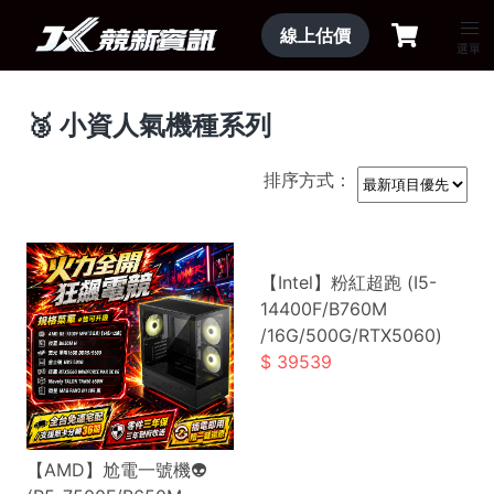
線上估價
選單
🥉 小資人氣機種系列
排序方式：
【Intel】粉紅超跑 (I5-
14400F/B760M
/16G/500G/RTX5060)
39539
【AMD】尬電一號機👽