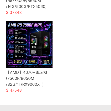
(R5-7500F/B650M
/16G/500G/RTX5060)
37848
【AMD】4070+電玩機
(7500F/B650M
/32G/1T/RX9060XT)
47548