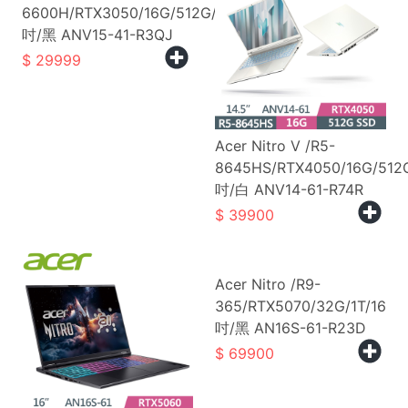
6600H/RTX3050/16G/512G/15
吋/黑 ANV15-41-R3QJ
29999
Acer Nitro V /R5-
8645HS/RTX4050/16G/512
吋/白 ANV14-61-R74R
39900
Acer Nitro /R9-
365/RTX5070/32G/1T/16
吋/黑 AN16S-61-R23D
69900