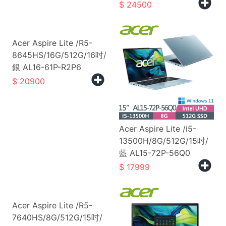
24500
Acer Aspire Lite /R5-
8645HS/16G/512G/16吋/
銀 AL16-61P-R2P6
20900
Acer Aspire Lite /i5-
13500H/8G/512G/15吋/
藍 AL15-72P-56Q0
17999
Acer Aspire Lite /R5-
7640HS/8G/512G/15吋/