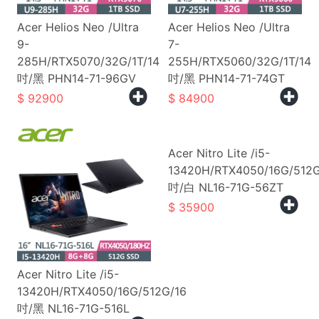
Acer Helios Neo /Ultra
Acer Helios Neo /Ultra
9-
7-
285H/RTX5070/32G/1T/14
255H/RTX5060/32G/1T/14
吋/黑 PHN14-71-96GV
吋/黑 PHN14-71-74GT
92900
84900
Acer Nitro Lite /i5-
13420H/RTX4050/16G/512G
吋/白 NL16-71G-56ZT
35900
Acer Nitro Lite /i5-
13420H/RTX4050/16G/512G/16
吋/黑 NL16-71G-516L