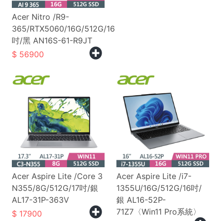
Acer Nitro /R9-
365/RTX5060/16G/512G/16
吋/黑 AN16S-61-R9JT
56900
Acer Aspire Lite /Core 3
Acer Aspire Lite /i7-
N355/8G/512G/17吋/銀
1355U/16G/512G/16吋/
AL17-31P-363V
銀 AL16-52P-
71Z7〈Win11 Pro系統〉
17900