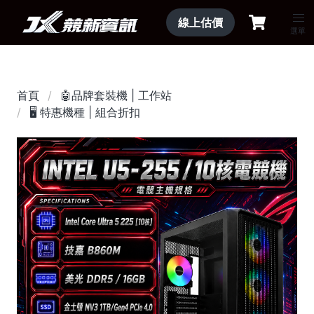
線上估價
選單
首頁
🤖品牌套裝機 | 工作站
🖥️ 特惠機種 | 組合折扣