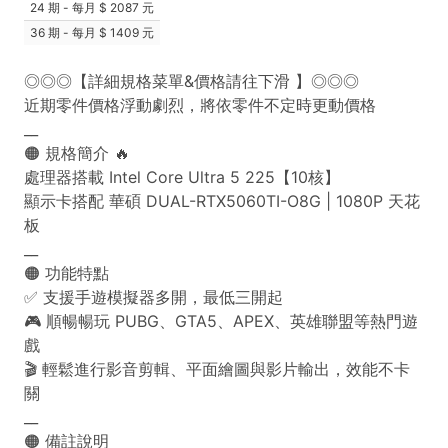
24 期 - 每月
2087 元
36 期 - 每月
1409 元
◎◎◎【詳細規格菜單&價格請往下滑 】◎◎◎
近期零件價格浮動劇烈，將依零件不定時更動價格
__
🟠 規格簡介 🔥
處理器搭載 Intel Core Ultra 5 225【10核】
顯示卡搭配 華碩 DUAL-RTX5060TI-O8G | 1080P 天花
板
__
🟠 功能特點
✅ 支援手遊模擬器多開，最低三開起
🎮 順暢暢玩 PUBG、GTA5、APEX、英雄聯盟等熱門遊
戲
🎬 輕鬆進行影音剪輯、平面繪圖與影片輸出，效能不卡
關
__
🟠 備註說明