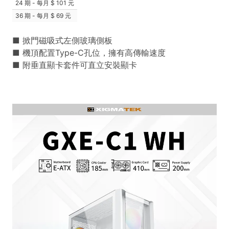
24 期 - 每月
101 元
36 期 - 每月
69 元
■ 掀門磁吸式左側玻璃側板
■ 機頂配置Type-C孔位，擁有高傳輸速度
■ 附垂直顯卡套件可直立安裝顯卡