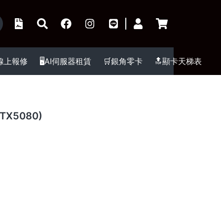
️線上報修
🖥️AI伺服器租賃
🛒銀角零卡
🔝顯卡天梯表
TX5080)