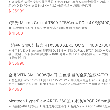
✦ 矮版散熱片設計 安裝空間不受限 ✦ 新增 PMIC 為高效能穩定供電 ✦ 內建 
新 AMD EXPO ✦ 支援 Intel XMP 3.0 輕鬆超頻 ✦ 原廠終身保固
35999
⚡美光 Micron Crucial T500 2TB/Gen4 PCIe 4.0/讀
★ 多層資料 完整性演算法 ★ 動態寫入加速 ★ 斷電資料保護
11500
《任搭 ↘190》技嘉 RTX5080 AERO OC SFF 16G(27
✦ 採用 NVIDIA Blackwell 架構和 DLSS 4 ✦ 搭載 GeForce RTX™ 5080 
統 。鷹扇 。伺服器級導熱凝膠 ✦ RGB 照明 ✦ 雙 BIOS（性能/靜音） ✦ 支援 NVI
（需線上註冊）
55990
全漢 VITA GM 1000W(MIT) 白色版 雙8/金牌/全模/ATX3.1
✦ 符合最新 ATX 12V V3.1 與 EPS 12V V2.92 ✦ 轉換效率高達 ≧ 90% ✦ 通過
使用 120mm 液壓軸承 ( HYB ) 風扇 ✦ 全模組化扁線材設計 ✦ 各項保護機制 OCP, O
4890
Montech HyperFlow ARGB 360(白) 水冷/ARGB 28m
★ 高效能ARGB水冷頭 ★ 最佳散熱設計冷排 ★ 頂級Metal PRO 12 ARGB