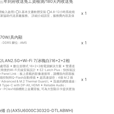
還原/三年到府收送免工資檢測/180天內收送免
號輸入啟用) ⭕3.基本文書軟體安裝 ⭕4.8-12小時系統燒
x 1
，店家協助代送原廠服務。 詳細介紹請至，服務費內容及保
)170W/具內顯
x 1
 DDR5 腳位 : AM5
X/LAN2.5G+Wi-Fi 7/冰魄白)16+2+2相
000 系列處理器 ✦ 數位並聯式 16+2+2相電源解決方案 ✦ 雙通道
速簡便的Wi-Fi天線安裝設計 ✦ EZ-Latch Plus：快拆裝設
nsor Panel Link：板上搭載的影像連接埠，讓機殼內部面板
制和Q-Flash自動掃描 ✦ 超高速儲存：4個 M.2 插
x 1
vanced & M.2 Thermal Guard L ✦ 迅速的網路連線 :
C with DP-Alt, HDMI ✦ Reliable Audio：
 Armor : PCIex16插槽附上金屬背板, 可為大型顯示卡提供更強
de矮 白(AX5U6000C3032G-DTLABWH)