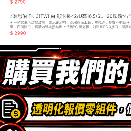
2790
⚡喬思伯 TK-3(TW) 白 顯卡長42/U高16.5/SL-120風扇
✦ 一體式曲面環景玻璃，喬思伯經典，高端曲面工藝，無接縫，視野不中斷 ✦ 完美
道，四面開口，高階內裝走熱無礙 ✦ 7個PCl擴充槽，2個USB3.0接口、與高速的
2990