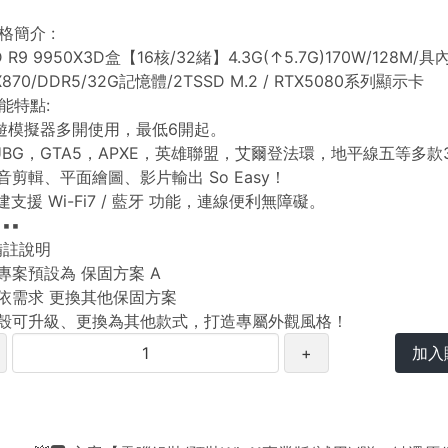
格簡介 :
 R9 9950X3D盒【16核/32緒】4.3G(↑5.7G)170W/128M/具
870/DDR5/32G記憶體/2TSSD M.2 / RTX5080系列顯示卡
功能特點:
手遊模擬器多開使用，最低6開起。
PUBG，GTA5，APXE，英雄聯盟，艾爾登法環，地平線五等多
影音剪輯、平面繪圖、影片輸出 So Easy！
內建支援 Wi-Fi7 / 藍牙 功能，連線便利無障礙。
▪▪▪
 備註說明
本專案預設為 保固方案 A
可依需求 更換其他保固方案
機殼可升級、更換為其他款式，打造專屬外觀風格！
+
加入