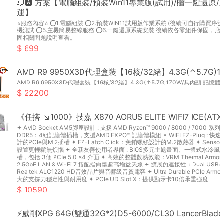
💥🅰 方案【電腦組裝/預裝Win11專業版(試用)/贈一鍵
運】
⭐服務內容⭐ ⭕1.電腦組裝 ⭕2.預裝WIN11試用版作業系統 (後續可自行購買序
機測試 ⭕5.主機簡易整線服務 ⭕6.一鍵還原系統安裝 後續依各零組件保固
固相關問題說明查看。
699
AMD R9 9950X3D代理盒裝【16核/32緒】4.3G(↑5.7G
AMD R9 9950X3D代理盒裝【16核/32緒】4.3G(↑5.7G)170W/具內顯 記憶體 :
22200
《任搭 ↘1000》技嘉 X870 AORUS ELITE WIFI7 ICE(AT
✦ AMD Socket AM5腳座設計 : 支援 AMD Ryzen™ 9000 / 8000 / 7
DDR5：4組記憶體插槽，支援AMD EXPO™ 記憶體模組 ✦ WIFI EZ-Plug : 快
計的PCIe與M.2插槽 ✦ EZ-Latch Click：免鎖螺絲設計的M.2散熱器 ✦ Se
設置更輕鬆無煩惱 ✦ 全新友善使用者界面 : BIOS多元主題畫面、一體式水冷風扇控
槽，包括 3個 PCIe 5.0 x4 介面 ✦ 高效的整體散熱效能：VRM Thermal Armor Ad
2.5GbE LAN & Wi-Fi 7 搭配指向型超高增益天線 ✦ 擴展的連接性：Dual USB4 Type-
Realtek ALC1220 HD音效晶片與音響級音質電容 ✦ Ultra Durable PCIe
大的支撐力穩定性與耐用度 ✦ PCIe UD Slot X：提供顯示卡10倍承重強度
10590
⚡威剛XPG 64G(雙通32G*2)D5-6000/CL30 LancerBla