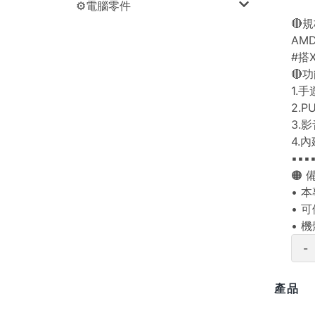
⚙️電腦零件
🔴規
AMD
#搭X
🔴
1.
2.
3.
4.
▪▪▪
🟠
• 
• 
• 
-
產品