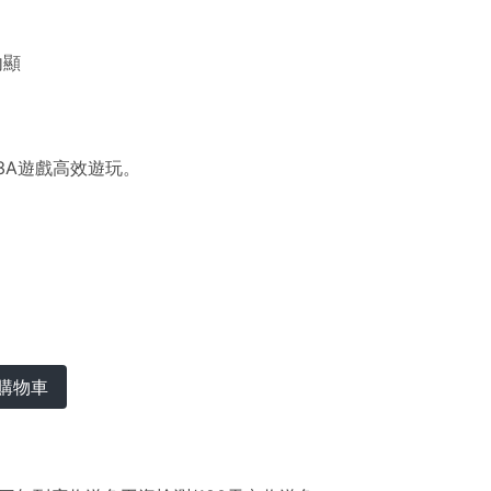
內顯
款3A遊戲高效遊玩。
購物車