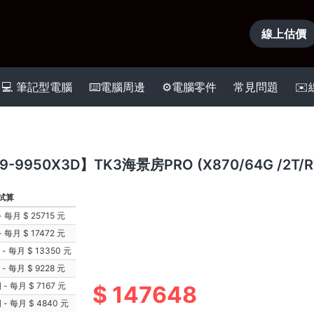
線上估價
💻 筆記型電腦
⌨️電腦周邊
⚙️電腦零件
常見問題
✉
9-9950X3D】TK3海景房PRO (X870/64G /2T/R
試算
 - 每月
25715 元
 - 每月
17472 元
期 - 每月
13350 元
期 - 每月
9228 元
期 - 每月
7167 元
147648
期 - 每月
4840 元