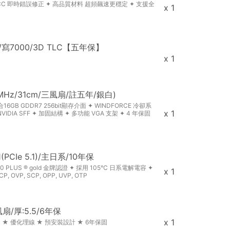
ECC 即時錯誤修正 ✦ 高品質材料 超頻飆速更穩定 ✦ 支援全
x 1
7400/寫7000/3D TLC【五年保】
x 1
30MHz/31cm/三風扇/註五年/銀白)
✦ 整合16GB GDDR7 256bit顯存介面 ✦ WINDFORCE 冷卻系
x 1
DIA SFF ✦ 加固結構 ✦ 多功能 VGA 支架 ✦ 4 年保固
(PCIe 5.1)/主日系/10年保
 80 PLUS ® gold 金牌認證 ✦ 採用 105°C 日系電解電容 ✦
x 1
VP, SCP, OPP, UVP, OTP
m風扇/厚:5.5/6年保
x 1
風扇 ★ 優化理線 ★ 預安裝設計 ★ 6年保固