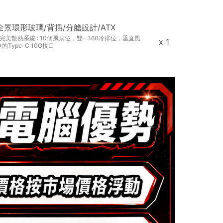
*4/全景環形玻璃/背插/分艙設計/ATX
散熱系統 : 10個風扇位，雙 · 360冷排位，垂直風
x 1
Type-C 10G接口