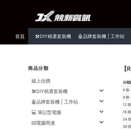
首頁
🛠️DIY精選套裝機
🤖品牌套裝機 | 工作站
商品分類
【R
線上估價
分期
6 期
🛠️DIY精選套裝機
9 期
🤖品牌套裝機 | 工作站
12 
💻 筆記型電腦
18 
24 
⌨️電腦周邊
36 