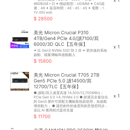
x 1
96GB(48 * 2) ✦ 模組類型：UDIMM ✦ CAS延
遲：46 ✦ 延長時間：46 - 45 - 45 ✦ 電壓：1 .
1V /(5V ext)
28500
美光 Micron Crucial P310
4TB/Gen4 PCIe 4.0/讀7100/寫
6000/3D QLC【五年保】
x 1
✦ 比 Gen3 NVMe SSD 快 2 倍 ✦ 更快速的系統
啟動、檔案傳輸和遊戲載入
15800
美光 Micron Crucial T705 2TB
Gen5 PCIe 5.0 讀14500/寫
12700/TLC【五年保】
● 讀取/寫入速度高達 14,500/12,700MB/s；
x 1
PCIe Gen 5.0 x4, NVMe 2.0 ● 經過完全最佳化
的 Gen5 傑作可搭配主機板散熱器使用，為遊戲
增添動力， ● 讓您創作的速度與創意發想同步，
並以 AI 應用程式提供支援
11700