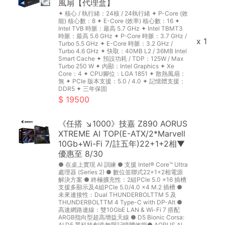
風扇【代理盒】
✦ 核心 / 執行緒：24核 / 24執行緒 ✦ P-Core (效
能) 核心數：8 ✦ E-Core (效率) 核心數：16 ✦
Intel TVB 時脈：最高 5.7 GHz ✦ Intel TBMT3
時脈：最高 5.6 GHz ✦ P-Core 時脈：3.7 GHz /
x 1
Turbo 5.5 GHz ✦ E-Core 時脈：3.2 GHz /
Turbo 4.6 GHz ✦ 快取：40MB L2 / 36MB Intel
Smart Cache ✦ 預設功耗 / TDP：125W / Max
Turbo 250 W ✦ 內顯：Intel Graphics ✦ Xe
Core：4 ✦ CPU腳位：LGA 1851 ✦ 散熱風扇：
無 ✦ PCIe 版本支援：5.0 / 4.0 ✦ 記憶體支援：
DDR5 ✦ 三年保固
19500
《任搭 ↘1000》技嘉 Z890 AORUS
XTREME AI TOP(E-ATX/2*Marvell
10Gb+Wi-Fi 7/註五年)22+1+2相▼
優惠至 8/30
● 在桌上實現 AI 訓練 ● 支援 Intel® Core™ Ultra
處理器 (Series 2) ● 數位並聯式22+1+2相電源
解決方案 ● 終極擴充性：2組PCIe 5.0 x16 插槽
支援多顯示及4組PCIe 5.0/4.0 x4 M.2 插槽 ●
未來連接性：Dual THUNDERBOLTTM 5 及
THUNDERBOLTTM 4 Type-C with DP-Alt ●
高速網路連線：雙10GbE LAN & Wi-Fi 7 搭配
ARGB指向型超高增益天線 ● D5 Bionic Corsa:
AI D5 黑科技創造無限記憶體效能​​ ● AORUS AI