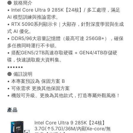
🟠 規格簡介
• Intel Core Ultra 9 285K【24核】/ 多工處理，滿足
AI 模型訓練與推論需求。
• RTX 5090系列顯示卡｜大顯存，針對深度學習與生成
式 AI 優化。
• DDR5/96大容量記憶體（最高可達 256GB+），確保
多任務同時運行不卡頓。
• 搭配GEN5/2TB高速存取硬碟 + GEN4/4TB存儲硬
碟，快速讀取龐大資料集。
▪▪▪▪▪▪
🟠 備註說明
• 本專案預設為 保固方案 B
• 可依需求 更換其他保固方案
• 機殼可升級、更換為其他款式，打造專屬外觀風格！
產品
Intel Core Ultra 9 285K【24核】
3.7G(↑5.7G)/36M/內顯Xe-core/無