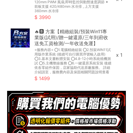
120mm PWM 風扇,即時監控與動態速度調節 ✦
前板支援 420/480mm 水冷排 , 上方支援
360mm 水冷排
3990
🔥🅱 方案【精緻組裝/預裝Win11專
業版(試用)/贈一鍵還原/三年到府收
送免工資檢測/一年收送免運】
⭐服務內容⭐ ⭕1.電腦精緻組裝 ⭕2.預裝WIN11試
用版作業系統 (後續可自行購買序號輸入啟用)
x 1
⭕3.基本文書軟體安裝 ⭕4.8-12小時系統燒機測
試 ⭕5.主機整線服務 ⭕6.一鍵還原系統安裝 後續
依各零組件保固，店家協助代送原廠服務。 詳細
介紹請至，服務費內容及保固相關問題說明查看
1499