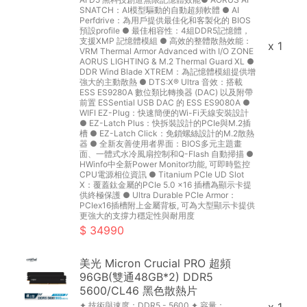
SNATCH：AI模型驅動的自動超頻軟體 ● AI
Perfdrive：為用戶提供最佳化和客製化的 BIOS
預設profile ● 最佳相容性：4組DDR5記憶體，
支援XMP 記憶體模組 ● 高效的整體散熱效能：
x 1
VRM Thermal Armor Advanced with I/O ZONE
AORUS LIGHTING & M.2 Thermal Guard XL ●
DDR Wind Blade XTREM：為記憶體模組提供增
強大的主動散熱 ● DTS:X® Ultra 音效：搭載
ESS ES9280A 數位類比轉換器 (DAC) 以及附帶
前置 ESSential USB DAC 的 ESS ES9080A ●
WIFI EZ-Plug：快速簡便的Wi-Fi天線安裝設計
● EZ-Latch Plus：快拆裝設計的PCIe與M.2插
槽 ● EZ-Latch Click：免鎖螺絲設計的M.2散熱
器 ● 全新友善使用者界面：BIOS多元主題畫
面、一體式水冷風扇控制和Q-Flash 自動掃描 ●
HWinfo中全新Power Monitor功能, 可即時監控
CPU電源相位資訊 ● Titanium PCIe UD Slot
X：覆蓋鈦金屬的PCIe 5.0 x16 插槽為顯示卡提
供終極保護 ● Ultra Durable PCIe Armor：
PCIex16插槽附上金屬背板, 可為大型顯示卡提供
更強大的支撐力穩定性與耐用度
34990
美光 Micron Crucial PRO 超頻
96GB(雙通48GB*2) DDR5
5600/CL46 黑色散熱片
✦ 技術與速度：DDR5 - 5600 ✦ 容量：