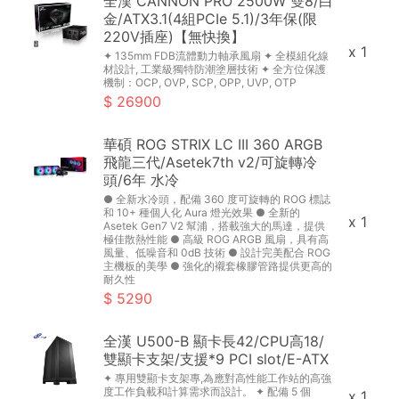
全漢 CANNON PRO 2500W 雙8/白
金/ATX3.1(4組PCIe 5.1)/3年保(限
220V插座)【無快換】
x 1
✦ 135mm FDB流體動力軸承風扇 ✦ 全模組化線
材設計, 工業級獨特防潮塗層技術 ✦ 全方位保護
機制：OCP, OVP, SCP, OPP, UVP, OTP
26900
華碩 ROG STRIX LC III 360 ARGB
飛龍三代/Asetek7th v2/可旋轉冷
頭/6年 水冷
● 全新水冷頭，配備 360 度可旋轉的 ROG 標誌
和 10+ 種個人化 Aura 燈光效果 ● 全新的
x 1
Asetek Gen7 V2 幫浦，搭載強大的馬達，提供
極佳散熱性能 ● 高級 ROG ARGB 風扇，具有高
風量、低噪音和 0dB 技術 ● 設計完美配合 ROG
主機板的美學 ● 強化的襯套橡膠管路提供更高的
耐久性
5290
全漢 U500-B 顯卡長42/CPU高18/
雙顯卡支架/支援*9 PCI slot/E-ATX
✦ 專用雙顯卡支架專,為應對高性能工作站的高強
度工作負載和計算需求而設計。 ✦ 配備 5 個
x 1