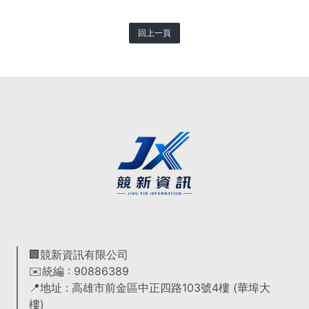
回上一頁
🏢競新資訊有限公司
✉️統編 : 90886389
📍地址 : 高雄市前金區中正四路103號4樓 (華埠大
樓)