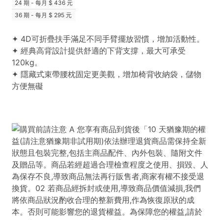
24 期 - 每月
436 元
36 期 - 每月
295 元
✦ 4D可折疊扶手滿足不同手臂擺放習慣，增加活動性。
✦ 經典高背設計提供舒適的下背支撐，最大可承受
120kg。
✦ 隱藏式束帶腰枕固定更美觀，增加椅背收納袋，儲物
方便無礙