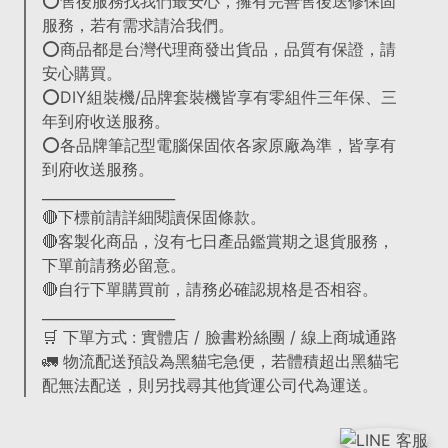
⭕售後服務找我們最安心，擁有完善售後送修保固
服務，若有需求請洽我們。
⭕商品都是台灣代理商發出貨品，品質有保證，請
安心購買。
⭕DIY組裝機/品牌套裝機皆享有零組件三年保、三
年到府收送服務。
⭕各品牌筆記型電腦保固依各家原廠為準，皆享有
到府收送服務。
___________________
🔴下標前請詳細閱讀保固條款。
🔴客製化商品，沒有七日產品鑑賞期之退貨服務，
下單前請務必留意。
🔴自行下單購買前，請務必確認規格是否相容。
___________________
🛒 下單方式 : 實體店 / 臉書粉絲團 / 線上商城通路
🚛 物流配送預設為黑貓宅急便，若體積超出黑貓宅
配無法配送，則另找尋其他貨運公司代為運送。