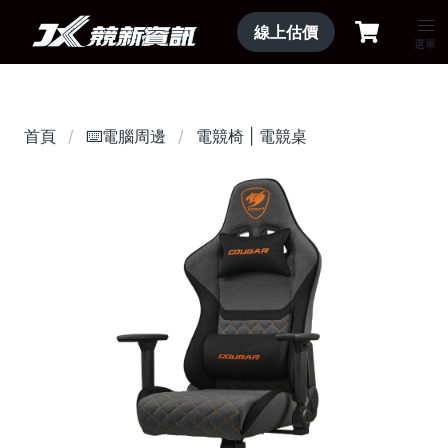
線上估價
選單
首頁
⌨️電腦周邊
電競椅 | 電競桌