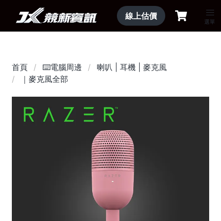
線上估價
選單
首頁
⌨️電腦周邊
喇叭 | 耳機 | 麥克風
｜麥克風全部