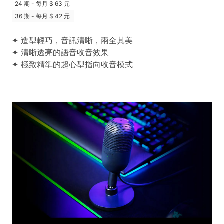
24 期 - 每月
63 元
36 期 - 每月
42 元
✦ 造型輕巧，音訊清晰，兩全其美
✦ 清晰透亮的語音收音效果
✦ 極致精準的超心型指向收音模式