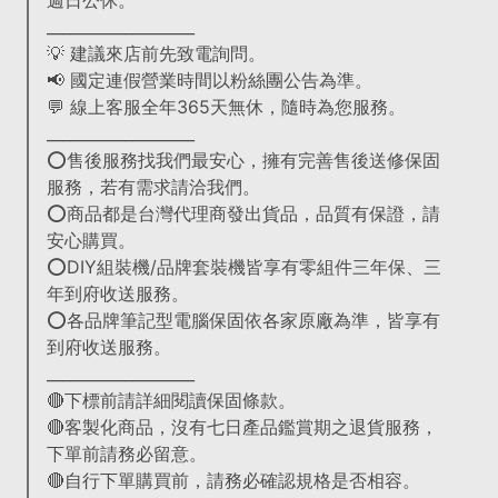
週日公休。
___________________
💡 建議來店前先致電詢問。
📢 國定連假營業時間以粉絲團公告為準。
💬 線上客服全年365天無休，隨時為您服務。
___________________
⭕售後服務找我們最安心，擁有完善售後送修保固
服務，若有需求請洽我們。
⭕商品都是台灣代理商發出貨品，品質有保證，請
安心購買。
⭕DIY組裝機/品牌套裝機皆享有零組件三年保、三
年到府收送服務。
⭕各品牌筆記型電腦保固依各家原廠為準，皆享有
到府收送服務。
___________________
🔴下標前請詳細閱讀保固條款。
🔴客製化商品，沒有七日產品鑑賞期之退貨服務，
下單前請務必留意。
🔴自行下單購買前，請務必確認規格是否相容。