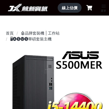
線上估價
選單
首頁
🤖品牌套裝機 | 工作站
🖥️🅐🅢🅤🅢華碩套裝主機